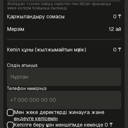
Жобадан түскен пайда серіктес пен Mizan арасында
жеке келісім бойынша бөлінеді
Қаржыландыру сомасы
0 ₸
Мерзім
12 ай
Кепіл құны (жылжымайтын мүлік)
0 ₸
Сіздің атыңыз
Телефон нөміріңіз
Мен жеке деректерді жинауға және
өңдеуге келісемін
Кепілге беру үшін меншігімде кемінде
0 ₸