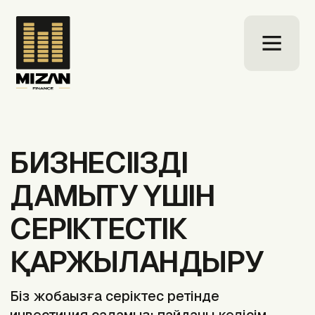
БИЗНЕСІҢІЗДІ
ДАМЫТУ ҮШІН
СЕРІКТЕСТІК
ҚАРЖЫЛАНДЫРУ
Біз жобаңызға серіктес ретінде
инвестиция саламыз: пайданы келісім
бойынша бөлеміз ал тәуекелдерді әділ
түрде әрқайсысының үлесіне
пропорционалды түрде бөлеміз.
ҚАРЖЫЛАНДЫРУДЫ ЕСЕПТЕУ