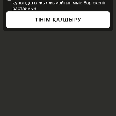
құнындағы жылжымайтын мүлік бар екенін
растаймын
ӨТІНІМ ҚАЛДЫРУ