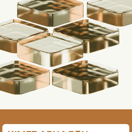
КІМГЕ АРНАЛҒАН
МЫНА ЖАҒДАЙЛАРЫ
БАР ШАҒЫН ЖӘНЕ ОРТА
БИЗНЕСКЕ:
Тұрақты табыс
Кеңейту жоспарлары
Меншікті қаражат
(жоба құнының 20%-ынан)
Келісімшарттарды орындау
тәжірибесі
(келісімшарт бойынша
қаржыландыру үшін)
Кепілдік мүлік бар