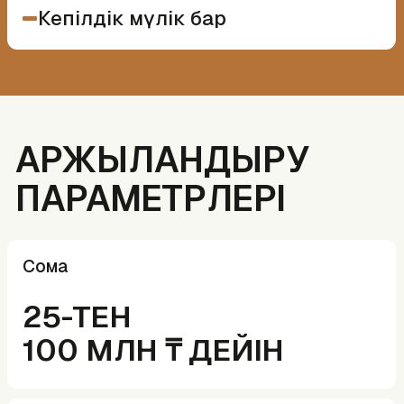
Төлем қабілеттілігі мен жоба
болашағының кешенді талдауы
Фокус
Жобаның өтелу мерзімі 2 жылға
дейін
Mizan пайда үлесі
Жеке талқыланады және
жобаның табыстылығына
байланысты