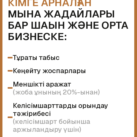
ҚАРЖЫЛАНДЫРУ
ПАРАМЕТРЛЕРІ
Сома
25-ТЕН
100 МЛН ₸ ДЕЙІН
Мерзім
6 АЙДАН
2 ЖЫЛҒА ДЕЙІН
Жобаны бағалау