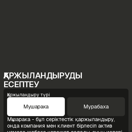
ҚАРЖЫЛАНДЫРУДЫ
ЕСЕПТЕУ
Қаржыландыру түрі
Мушарака
Мурабаха
Мүшарака - бұл серіктестік қаржыландыру,
онда компания мен клиент бірлесіп актив